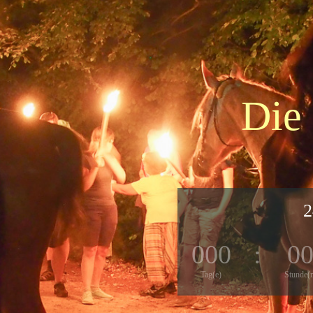
Die
2
000
:
0
Tag(e)
Stunde(