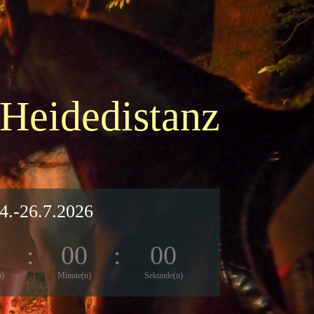
 Heidedistanz
4.-26.7.2026
0
:
00
:
00
n)
Minute(n)
Sekunde(n)