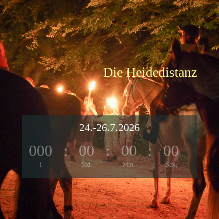
Die Heidedistanz
24.-26.7.2026
000
:
00
:
00
:
00
T
Std.
Min.
Sek.