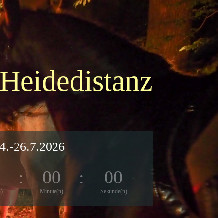
 Heidedistanz
4.-26.7.2026
0
:
00
:
00
n)
Minute(n)
Sekunde(n)