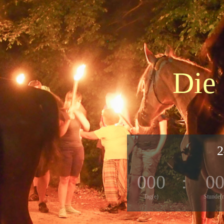
Die
2
000
:
0
Tag(e)
Stunde(