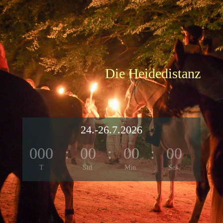
Die Heidedistanz
24.-26.7.2026
000
:
00
:
00
:
00
T
Std.
Min.
Sek.