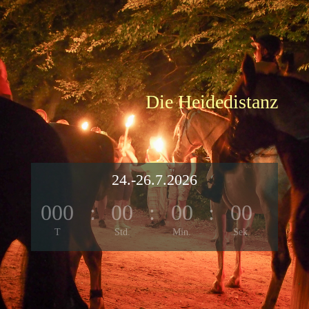
Die Heidedistanz
24.-26.7.2026
000
:
00
:
00
:
00
T
Std.
Min.
Sek.