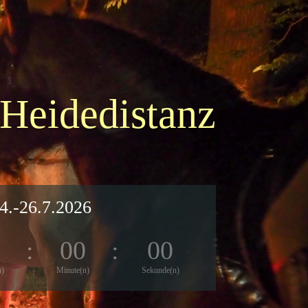
 Heidedistanz
4.-26.7.2026
0
:
00
:
00
n)
Minute(n)
Sekunde(n)