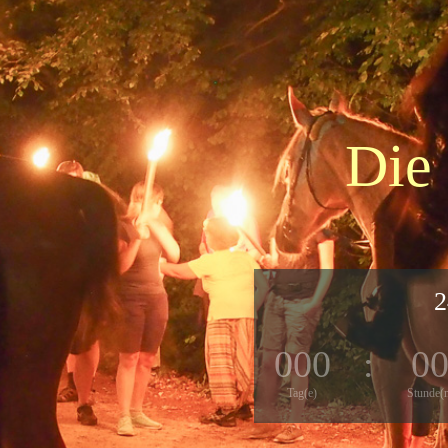
Die
2
000
:
0
Tag(e)
Stunde(