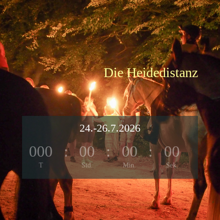
Die Heidedistanz
24.-26.7.2026
000
:
00
:
00
:
00
T
Std.
Min.
Sek.