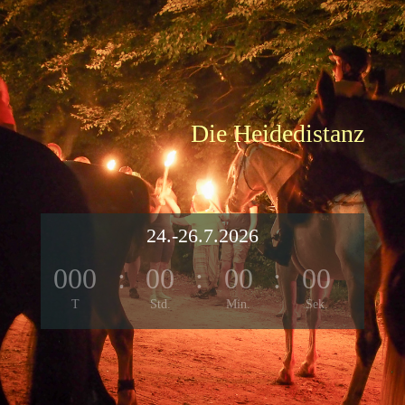
Die Heidedistanz
24.-26.7.2026
000
:
00
:
00
:
00
T
Std.
Min.
Sek.