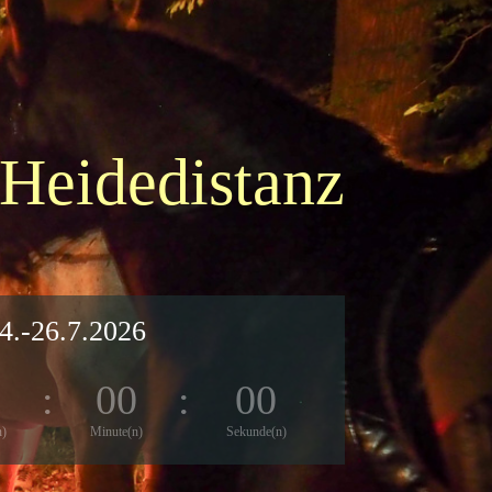
 Heidedistanz
4.-26.7.2026
0
:
00
:
00
n)
Minute(n)
Sekunde(n)