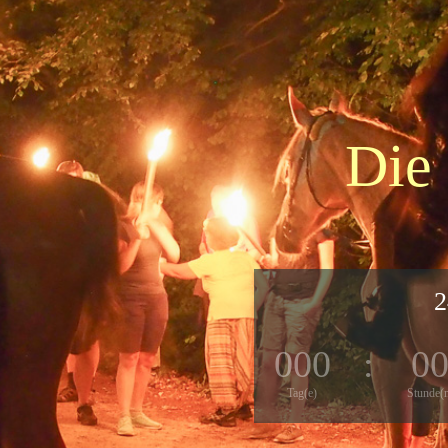
Die
2
000
:
0
Tag(e)
Stunde(