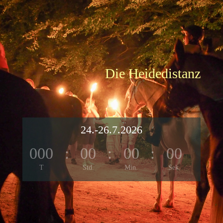
Die Heidedistanz
24.-26.7.2026
000
:
00
:
00
:
00
T
Std.
Min.
Sek.