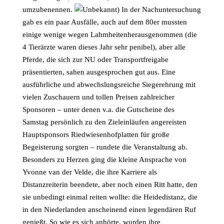
umzubenennen.
) In der Nachuntersuchung
gab es ein paar Ausfälle, auch auf dem 80er mussten
einige wenige wegen Lahmheitenherausgenommen (die
4 Tierärzte waren dieses Jahr sehr penibel), aber alle
Pferde, die sich zur NU oder Transportfreigabe
präsentierten, sahen ausgesprochen gut aus. Eine
ausführliche und abwechslungsreiche Siegerehrung mit
vielen Zuschauern und tollen Preisen zahlreicher
Sponsoren – unter denen v.a. die Gutscheine des
Samstag persönlich zu den Zieleinläufen angereisten
Hauptsponsors Riedwiesenhofplatten für große
Begeisterung sorgten – rundete die Veranstaltung ab.
Besonders zu Herzen ging die kleine Ansprache von
Yvonne van der Velde, die ihre Karriere als
Distanzreiterin beendete, aber noch einen Ritt hatte, den
sie unbedingt einmal reiten wollte: die Heidedistanz, die
in den Niederlanden anscheinend einen legendären Ruf
genießt. So wie es sich anhörte, wurden ihre