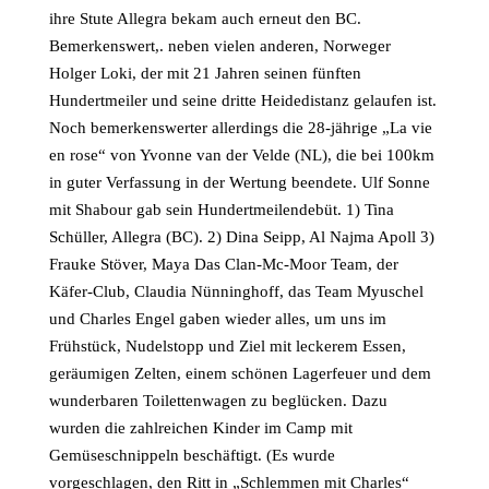
ihre Stute Allegra bekam auch erneut den BC.
Bemerkenswert,. neben vielen anderen, Norweger
Holger Loki, der mit 21 Jahren seinen fünften
Hundertmeiler und seine dritte Heidedistanz gelaufen ist.
Noch bemerkenswerter allerdings die 28-jährige „La vie
en rose“ von Yvonne van der Velde (NL), die bei 100km
in guter Verfassung in der Wertung beendete. Ulf Sonne
mit Shabour gab sein Hundertmeilendebüt. 1) Tina
Schüller, Allegra (BC). 2) Dina Seipp, Al Najma Apoll 3)
Frauke Stöver, Maya Das Clan-Mc-Moor Team, der
Käfer-Club, Claudia Nünninghoff, das Team Myuschel
und Charles Engel gaben wieder alles, um uns im
Frühstück, Nudelstopp und Ziel mit leckerem Essen,
geräumigen Zelten, einem schönen Lagerfeuer und dem
wunderbaren Toilettenwagen zu beglücken. Dazu
wurden die zahlreichen Kinder im Camp mit
Gemüseschnippeln beschäftigt. (Es wurde
vorgeschlagen, den Ritt in „Schlemmen mit Charles“