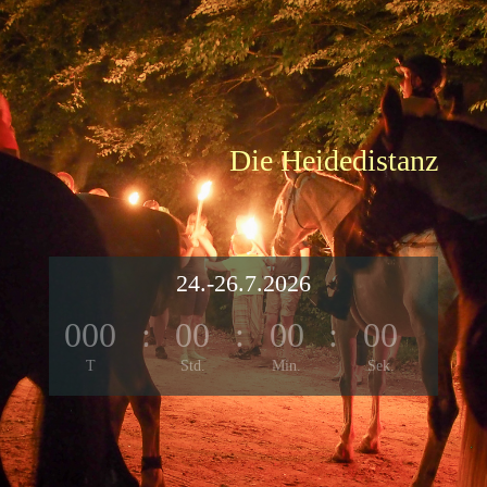
Die Heidedistanz
24.-26.7.2026
000
:
00
:
00
:
00
T
Std.
Min.
Sek.