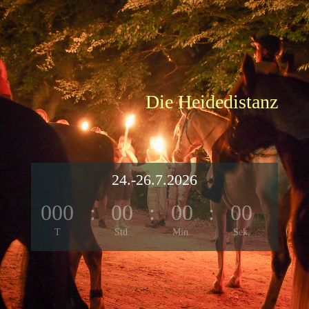
Die Heidedistanz
24.-26.7.2026
000
:
00
:
00
:
00
T
Std.
Min.
Sek.